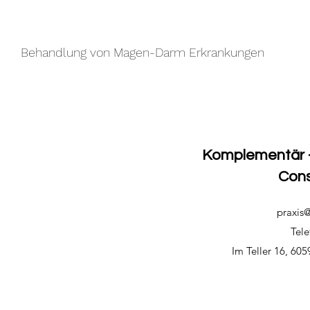
Behandlung von Magen-Darm Erkrankungen
Komplementär -
Cons
praxis
Tel
Im Teller 16, 60